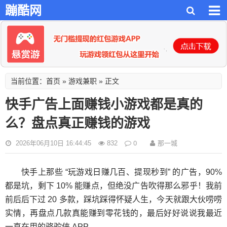
蹦酷网
首页
游戏兼职
当前位置：
»
» 正文
快手广告上面赚钱小游戏都是真的
么？盘点真正赚钱的游戏
0
那一城
2026年06月10日 16:44:45
832
快手上那些 “玩游戏日赚几百、提现秒到” 的广告，90%
都是坑，剩下 10% 能赚点，但绝没广告吹得那么邪乎！我前
前后后下过 20 多款，踩坑踩得怀疑人生，今天就跟大伙唠唠
实情，再盘点几款真能赚到零花钱的，最后好好说说我最近
一直在用的骆驼侠 APP。