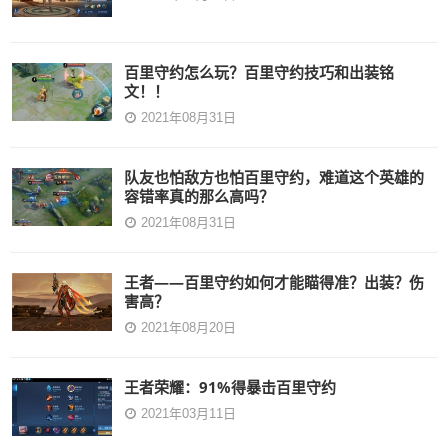
百里守约怎么玩？百里守约技巧和出装铭
文！！
2021年08月31日
队友也怕敌方也怕百里守约，难道这个英雄的
容错率真的那么高吗？
2021年08月31日
王者——百里守约如何才能瞄得准？出装？伤
害高？
2021年08月20日
王者荣耀：91%得暴击百里守约
2021年03月11日