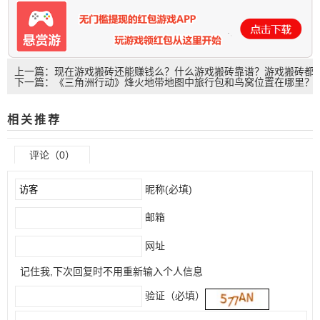
上一篇：现在游戏搬砖还能赚钱么？什么游戏搬砖靠谱？游戏搬砖都
下一篇：《三角洲行动》烽火地带地图中旅行包和鸟窝位置在哪里？
是怎么弄的？
零号大坝共有23个旅行包和22个鸟窝位置公布
相关推荐
评论（0）
昵称(必填)
邮箱
网址
记住我,下次回复时不用重新输入个人信息
验证（必填）