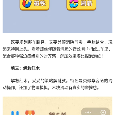
既要规划挪车路径，又要兼顾消除节奏，手脑结合，玩
起来特别上头。看着螺丝伴随着清脆的音效“咔咔”嵌进车里，
配合那种强迫症级别的对齐感，解压效果堪比捏泡泡纸！
第三：解救红木
解救红木，妥妥的策略解谜款。特色是类似华容道的滑
动操作，还加了物理模拟，木块滑动有真实的碰撞感。