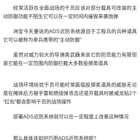
经常活跃在全面战场的干员应该对部分载具可改装的主
动防御功能不陌生它可以在一定时间内摧毁来袭炮弹
洲宝今天要说的ADS近防系统源自于工程兵的兵种道具
它可以被称为单兵携带的“主动防御”
虽然对威力较大的导弹类武器来说它的防范能力有限但
是它能在一定范围内防御拦截大多数投掷类道具
战场环境纷扰干员可能时常面临投掷类道具的威胁无论
是在掩体后方被手雷和燃烧弹攻击还是开载具时被威龙贴2个
“红包”都会影响干员的战场操作
部署ADS近防系统就可以在一定程度上改善这种情况
那么具体该如何巧用ADS近防系统呢？