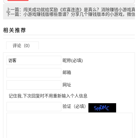
上一篇：闯关成功就给奖励《欢喜连连》是真么？消除赚钱小游戏真
下一篇：小游戏赚钱版哪些靠谱？分享几个赚钱版本的小游戏，微信
能赚钱么？
秒提，每小时可挣20以上！
相关推荐
评论（0）
昵称(必填)
邮箱
网址
记住我,下次回复时不用重新输入个人信息
验证（必填）