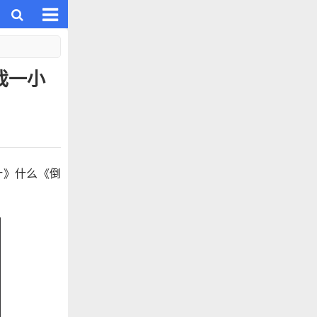
戏一小
汁》什么《倒