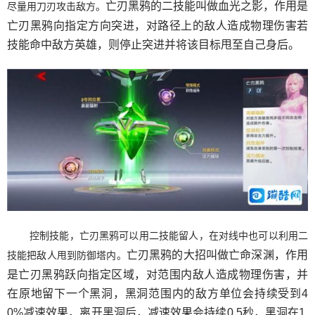
亡刃黑鸦的二技能叫做血光之影，作用是
尽量用刀刃攻击敌方。
亡刃黑鸦向指定方向突进，对路径上的敌人造成物理伤害若
技能命中敌方英雄，则停止突进并将该目标甩至自己身后。
控制技能，亡刃黑鸦可以用二技能留人，在对线中也可以利用二
亡刃黑鸦的大招叫做亡命深渊，作用
技能把敌人甩到防御塔内。
是亡刃黑鸦跃向指定区域，对范围内敌人造成物理伤害，并
在原地留下一个黑洞，黑洞范围内的敌方单位会持续受到4
0%减速效果，离开黑洞后，减速效果会持续0.5秒，黑洞在1.