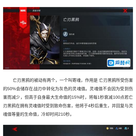
亡刃黑鸦的被动有两个，一个叫寄魂，作用是 亡刃黑鸦所受伤害
的50%会储存在战刃中转化为灰色的灵魂值。灵魂值不会因为受到伤
害而减少，但高于自身最大生命值的15%时，将每1秒衰减100点若亡
刃黑鸦在拥有灵魂值时受到致命伤害，他将于4秒后重生，并回复与灵
魂值等量的生命值，冷却时间210秒。