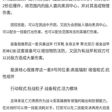
2秒后爆炸，将范围内的敌人震向黑洞中心，并对其造成物理
伤害。
团控技能，可以在团战中开团，又因为会把敌人镇向黑洞中心，
可以配合一技能打出伤害，也可以配合范围攻击的英雄打伤害。
装备我推荐这一套风暴战斧 行军靴 永夜主宰 寒光双刃 振金战甲
这套装备可以增加物防法防，又因为有战斧和双刃可
死神幻影
以对敌方造成大量伤害。
能源核心我推荐这一套8号同位素:高能辐射 增强程式:抗
性组件
行动程式:狂战粒子 战备程式:活力模块
总体来说亡刃黑鸦作为战斗型英雄拥有很强的输出和防御能力，
在对线时可以用一技能消耗对手，打团可以先二技能突进再用大招造