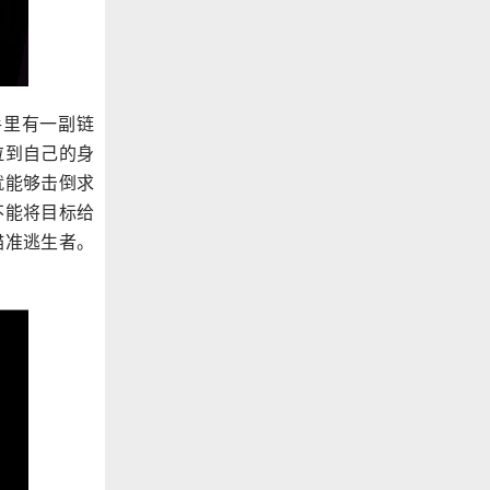
手里有一副链
拉到自己的身
就能够击倒求
不能将目标给
瞄准逃生者。