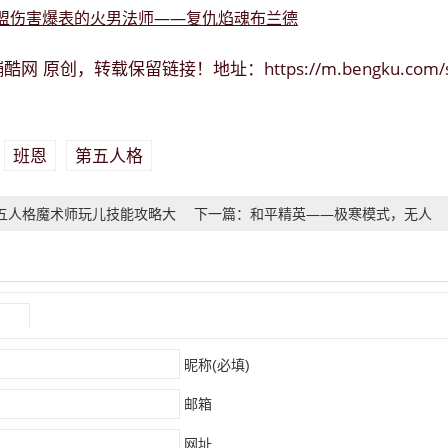
盟伤害爆表的火男法师——复仇焰魂布兰德
蹦酷网
https://m.bengku.com/
原创，转载保留链接！地址：
班恩
第五人格
：
五人格魔术师玩儿技能攻略大
下一篇：和平精英——极寒模式，无人
机，滑雪板，还有暖宝宝
）
昵称(必填)
邮箱
网址