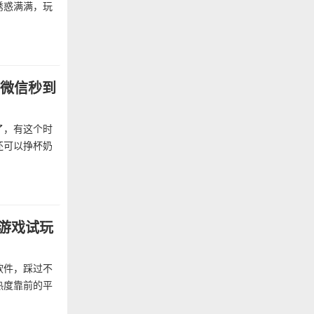
诱惑满满，玩
，微信秒到
了，有这个时
还可以挣杯奶
个游戏试玩
软件，踩过不
热度靠前的平