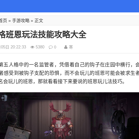
首页
手游攻略
»
» 正文
格班恩玩法技能攻略大全
0
寒
5日 20:22:33
5380
第五人格中的一名监管者，凭借着自己的钩子在庄园中横行，
者感受到被钩子支配的恐惧，而不会玩儿的班恩可能会被求生
名会玩儿的班恩，那就看看接下来要说的班恩玩儿法技巧。