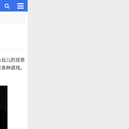
会玩儿的班恩
者各种调戏。