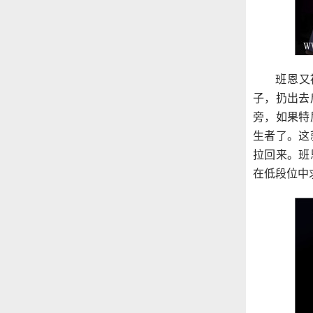
班恩又
子，扔出去
旁，如果特
生者了。这
拉回来。班
在低段位中