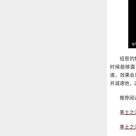
班恩的
时候能够震
速，效果会
并减速他，
推荐阅
率土之
率土之