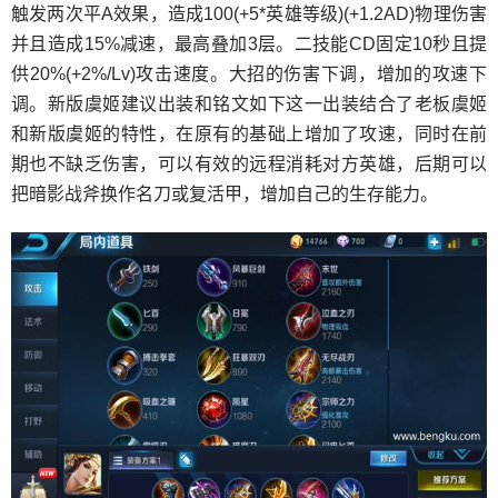
触发两次平A效果，造成100(+5*英雄等级)(+1.2AD)物理伤害
并且造成15%减速，最高叠加3层。二技能CD固定10秒且提
供20%(+2%/Lv)攻击速度。大招的伤害下调，增加的攻速下
调。新版虞姬建议出装和铭文如下这一出装结合了老板虞姬
和新版虞姬的特性，在原有的基础上增加了攻速，同时在前
期也不缺乏伤害，可以有效的远程消耗对方英雄，后期可以
把暗影战斧换作名刀或复活甲，增加自己的生存能力。