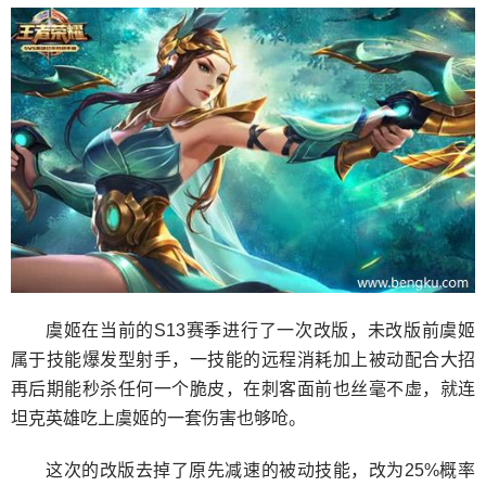
虞姬在当前的S13赛季进行了一次改版，未改版前虞姬
属于技能爆发型射手，一技能的远程消耗加上被动配合大招
再后期能秒杀任何一个脆皮，在刺客面前也丝毫不虚，就连
坦克英雄吃上虞姬的一套伤害也够呛。
这次的改版去掉了原先减速的被动技能，改为25%概率