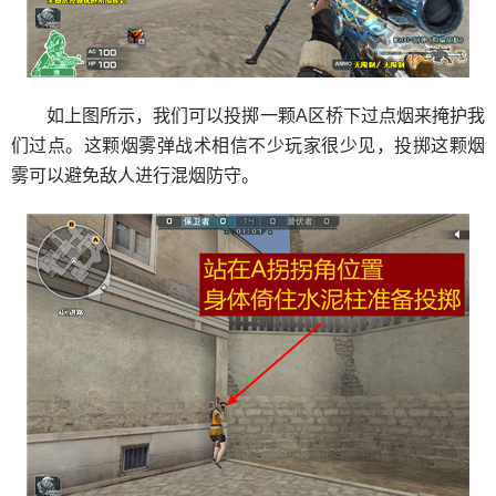
如上图所示，我们可以投掷一颗A区桥下过点烟来掩护我
们过点。这颗烟雾弹战术相信不少玩家很少见，投掷这颗烟
雾可以避免敌人进行混烟防守。