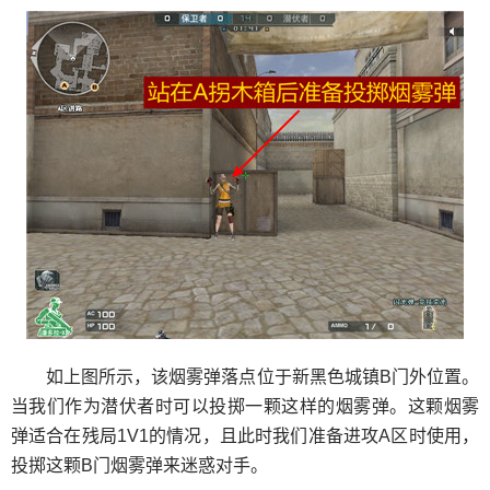
如上图所示，该烟雾弹落点位于新黑色城镇B门外位置。
当我们作为潜伏者时可以投掷一颗这样的烟雾弹。这颗烟雾
弹适合在残局1V1的情况，且此时我们准备进攻A区时使用，
投掷这颗B门烟雾弹来迷惑对手。