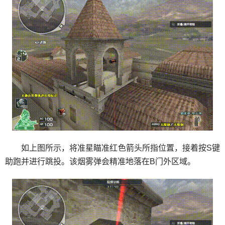
如上图所示，将准星瞄准红色箭头所指位置，接着按S键
助跑并进行跳投。该烟雾弹会精准地落在B门外区域。