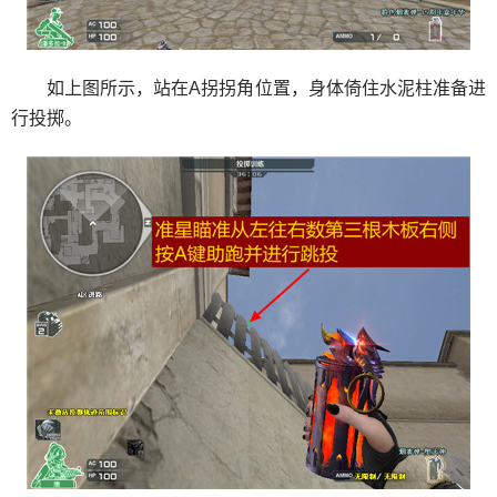
如上图所示，站在A拐拐角位置，身体倚住水泥柱准备进
行投掷。