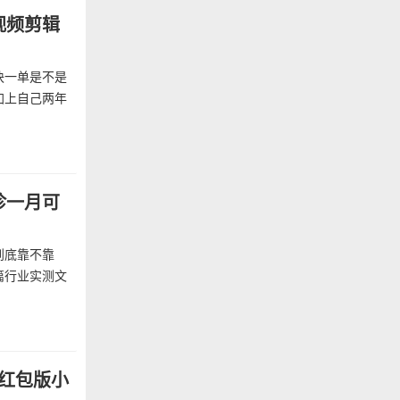
视频剪辑
块一单是不是
加上自己两年
诊一月可
到底靠不靠
篇行业实测文
款红包版小