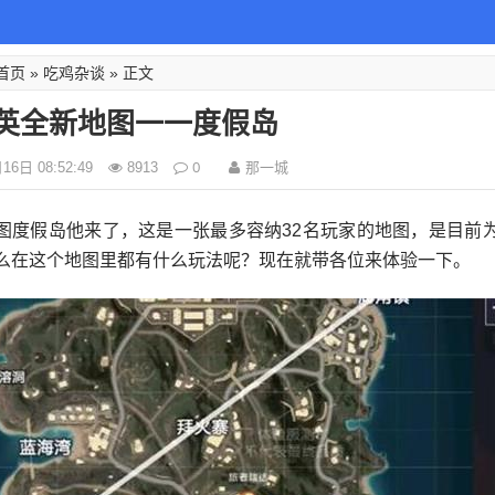
首页
吃鸡杂谈
»
» 正文
英全新地图一一度假岛
0
那一城
6日 08:52:49
8913
图度假岛他来了，这是一张最多容纳32名玩家的地图，是目前
么在这个地图里都有什么玩法呢？现在就带各位来体验一下。