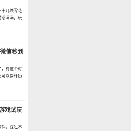
下十几块零花
诱惑满满，玩
，微信秒到
了，有这个时
还可以挣杯奶
个游戏试玩
软件，踩过不