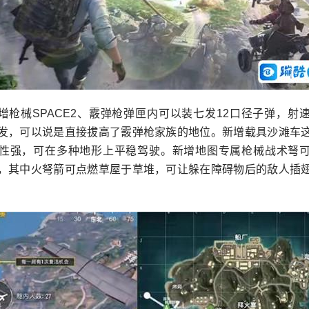
增枪械SPACE2、霰弹枪弹匣内可以装七发12口径子弹，射
发，可以说是直接拔高了霰弹枪家族的地位。新增载具沙滩车
性强，可在多种地形上平稳驾驶。新增地图专属枪械战术弩
，其中火弩箭可点燃草屋于草堆，可让躲在障碍物后的敌人插