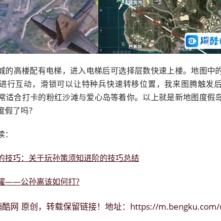
城的高楼配有电梯，进入电梯后可选择层数快速上楼。地图中
进行互动，滑锁可以让特种兵快速转移位置，我来图腾触发
常适合打卡的粉红沙滩与爱心岛等着你。以上就是新地图度假
度假了吗？
读：
的技巧：关于玩孙策须知进阶的技巧总结
耀——公孙离该如何打?
蹦酷网
https://m.bengku.com/
原创，转载保留链接！地址：