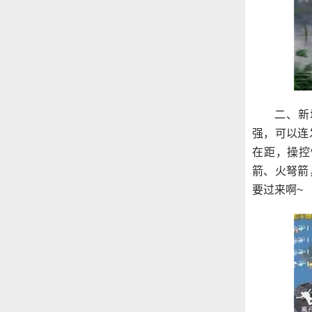
二、新
强，可以连
在距，操控
箭、火弩箭
要过来啊~