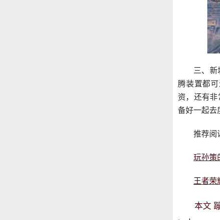
三、新
腾装置都可
资，还有非
备好一起去
推荐阅
玩孙策
王者荣
本文