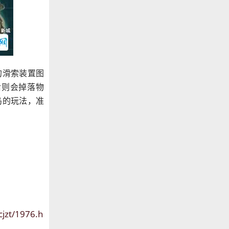
的滑索装置图
后则会掉落物
岛的玩法，准
cjzt/1976.h