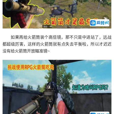
如果再给火箭筒装个高倍镜，那不只是中进站了，远战
都超级厉害，这样的火箭筒就有点失去平衡啦，所以才迟迟
没有给火箭筒开放瞄准镜~