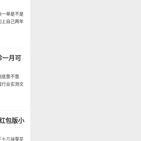
块一单是不是
加上自己两年
诊一月可
到底靠不靠
篇行业实测文
款红包版小
下十几块零花