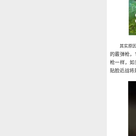
其实原
的霰弹枪，
枪一样，如
贴脸近战将