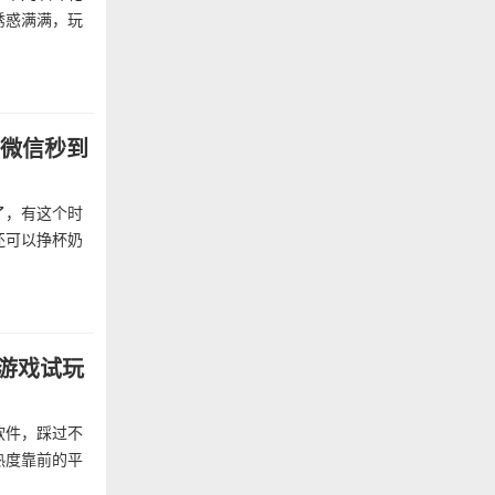
诱惑满满，玩
，微信秒到
了，有这个时
还可以挣杯奶
个游戏试玩
软件，踩过不
热度靠前的平