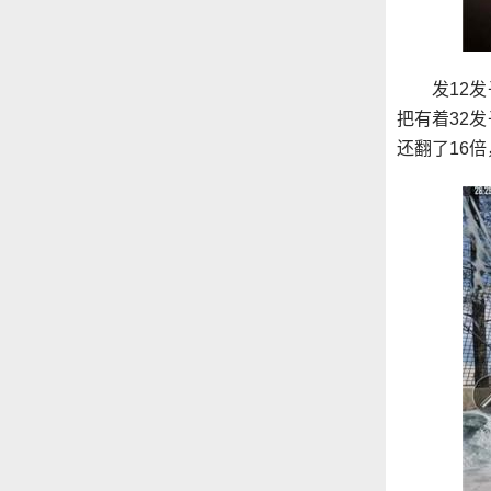
发12
把有着32
还翻了16