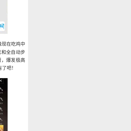
像现在吃鸡中
就和全自动步
短，爆发极高
有了吧！