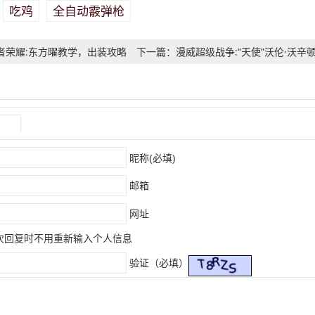
吃鸡
全自动霰弹枪
：
者荣耀:东方曜教学，出装攻略
下一篇：漫威超级战争:“天使”沃伦·沃辛
三世小攻略
）
昵称(必填)
邮箱
网址
次回复时不用重新输入个人信息
验证（必填）