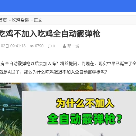
首页
吃鸡杂谈
»
» 正文
吃鸡不加入吃鸡全自动霰弹枪
0
那一城
2日 09:41:13
6790
没有全自动霰弹枪以后会加入吗？粉丝提问，到现在，现实中早已诞生了
就是A12了，那么为什么吃鸡迟迟不加入全自动霰弹枪呢？