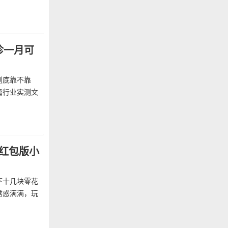
诊一月可
到底靠不靠
篇行业实测文
款红包版小
下十几块零花
诱惑满满，玩