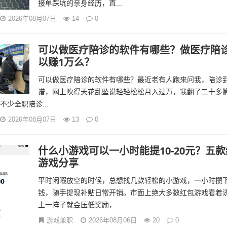
接单踩坑的亲身经历，直...
2026年08月07日
14
0
可以做医疗陪诊的软件有哪些？做医疗陪
以赚1万么？
可以做医疗陪诊的软件有哪些？最近老有人跑来问我，陪诊
谱，网上吹得天花乱坠说轻轻松松月入过万，我翻了二十多
少全职陪诊...
2026年08月07日
13
0
什么小游戏可以一小时能提10-20元？五
游戏分享
平时闲暇放空的时候，总想找几款轻松的小游戏，一小时攒
钱，随手提现补贴日常开销。市面上绝大多数红包游戏看着
上一阵子就会压低奖励，...
游戏兼职
2026年08月06日
20
0