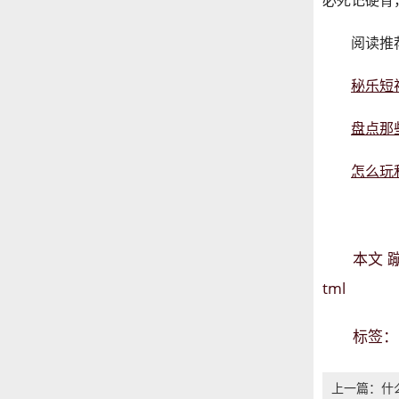
必死记硬背
阅读推
秘乐短
盘点那
怎么玩
本文
tml
标签
上一篇：什么