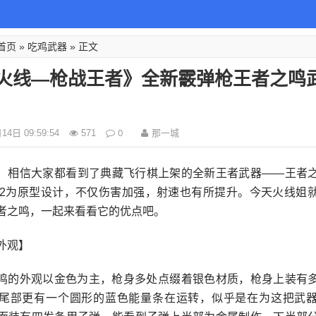
首页
吃鸡武器
»
» 正文
火线—枪战王者》全新霰弹枪王者之鸣
0
那一城
4日 09:59:54
571
！相信大家都看到了典藏飞行棋上架的全新王者武器——王者
S12为原型设计，不仅伤害加强，射速也有所提升。今天火线姐
者之鸣，一起来看看它的优点吧。
外观】
鸣的外观以金色为主，枪身多处点缀着银色材质，枪身上装有
尾部更有一个圆形的蓝色能量条在运转，似乎是在为这把武