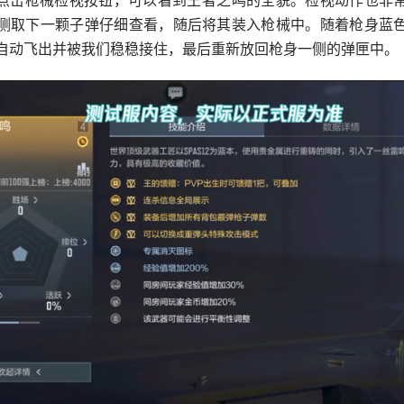
点击枪械检视按钮，可以看到王者之鸣的全貌。检视动作也非
侧取下一颗子弹仔细查看，随后将其装入枪械中。随着枪身蓝
自动飞出并被我们稳稳接住，最后重新放回枪身一侧的弹匣中。