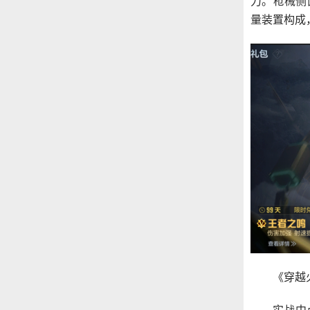
力。枪械侧
量装置构成
《穿越