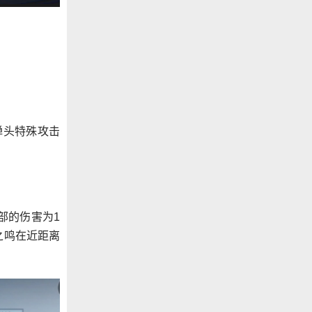
弹头特殊攻击
部的伤害为1
之鸣在近距离