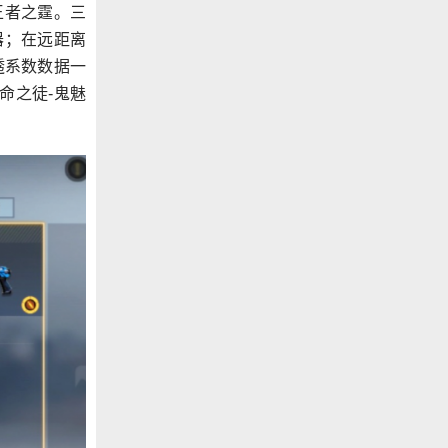
王者之霆。三
器；在远距离
透系数数据一
命之徒-鬼魅