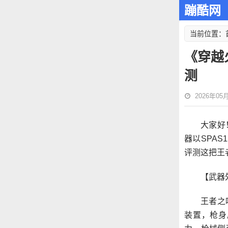
蹦酷网
当前位置：
《穿越
测
2026年05月1
大家好
器以SPA
评测这把王
【武器
王者之
装置，枪身