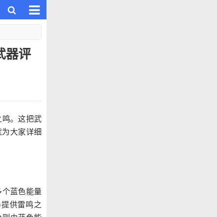
武器评
之鸣。这把武
就为大家详细
多个蓝色能量
器提供雷鸣之