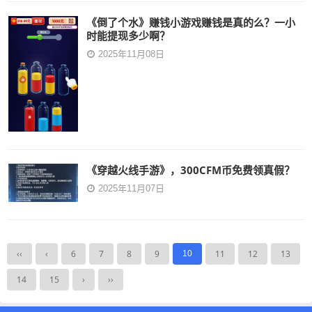
《倒了个水》赚钱小游戏赚钱是真的么？一小
时能提现多少啊？
2025年11月08日
《穿越火线手游》，300CFM币免费领真假？
2025年11月07日
‹‹
‹
6
7
8
9
11
12
13
10
14
15
›
››