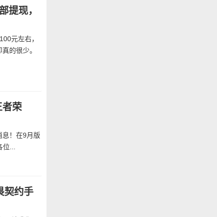
部提现，
00元左右，
却真的很少。
王者荣
消息！在9月版
...
畏契约手