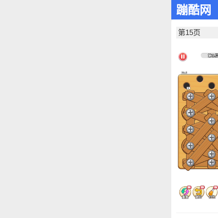
蹦酷网
第15页