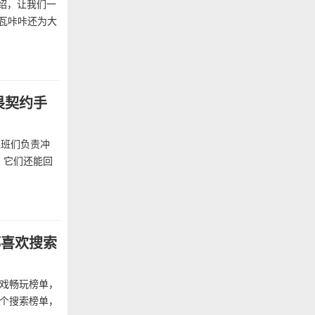
介绍，让我们一
！瓦咔咔还为大
畏契约手
跟班们负责冲
，它们还能回
都喜欢搜索
游戏畅玩榜单，
有个搜索榜单，